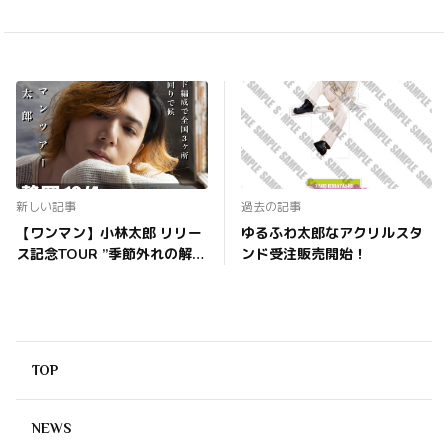
新しい記事
過去の記事
【ワンマン】小林太郎 リリー
ゆるふわ太郎なアクリルスタ
ス記念TOUR ”季節外れの解の
ンド受注販売開始！
五月雨” オフィシャル先行受
付は明日8月23日(金)23:59ま
で！
TOP
NEWS