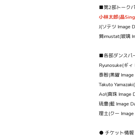
■
第
2
部トーク
小林太郎
(
晶
Sing
J(
ソテツ
Image D
巽
imustat(
玻璃
I
■
各部ダンスパ
Ryunosuke(
ギィ
泰智
(
黒曜
Image 
Takuto Yamazaki(
Ao!(
真珠
Image D
琉豊
(
藍
Image Da
理土
(
クー
Image 
● チケット情報