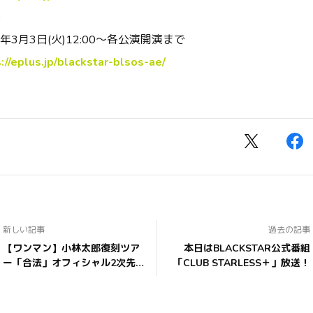
)
年
3
月
3
日
(
火
)12:00
～各公演開演まで
://eplus.jp/blackstar-blsos-ae/
新しい記事
過去の記事
【ワンマン】小林太郎復刻ツア
本日はBLACKSTAR公式番組
ー「合法」オフィシャル2次先
「CLUB STARLESS＋」放送！
行受付開始！