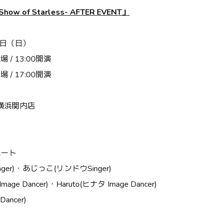
Show of Starless- AFTER EVENT
」
日（日）
開場
/ 13:00
開演
開場
/ 17:00
開演
横浜関内店
パート
nger)
・あじっこ
(
リンドウ
Singer)
Image Dancer)
・
Haruto(
ヒナタ
Image Dancer)
Dancer)