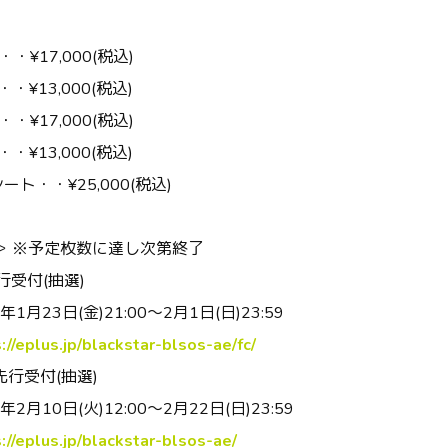
・・
¥17,000(
税込
)
・・
¥13,000(
税込
)
・・
¥17,000(
税込
)
・・
¥13,000(
税込
)
シート・・
¥25,000(
税込
)
＞
※予定枚数に達し次第終了
行受付
(
抽選
)
年
1
月
23
日
(
金
)21:00
～
2
月
1
日
(
日
)23:59
://eplus.jp/blackstar-blsos-ae/fc/
先行受付
(
抽選
)
年
2
月
10
日
(
火
)12:00
～
2
月
22
日
(
日
)23:59
://eplus.jp/blackstar-blsos-ae/