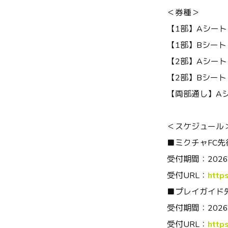
＜券種＞
【
1
部】
A
シート
【
1
部】
B
シート
【
2
部】
A
シート
【
2
部】
B
シート
【両部通し】
A
＜スケジュール
■
ミクチャ
FC
先
受付期間：
2026
受付URL：
https
■
プレイガイド
受付期間：
2026
受付URL：
https