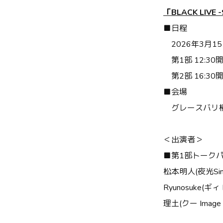
「
BLACK LIVE -
■
日程
2026
年
3
月
15
第
1
部
12:30
第
2
部
16:30
■
会場
グレースバリ
＜出演者＞
■
第
1
部トーク
松本明人
(
夜光
Si
Ryunosuke(
ギィ
理土
(
クー
Image 