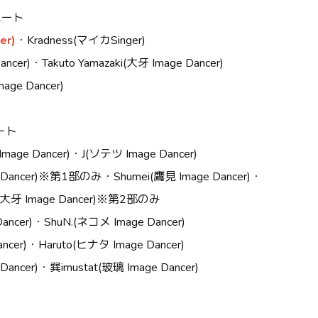
パート
er)
・
Kradness(
マイカ
Singer)
ancer)
・
Takuto Yamazaki(
大牙
Image Dancer)
mage Dancer)
ート
Image Dancer)
・
J(
ソテツ
Image Dancer)
Dancer)
※第
1
部のみ
・
Shumei(
鷹見
Image Dancer)
・
大牙
Image Dancer)
※第
2
部のみ
ancer)
・
ShuN.(
ネコメ
Image Dancer)
ncer)
・
Haruto(
ヒナタ
Image Dancer)
Dancer)
・巽
imustat(
玻璃
Image Dancer)