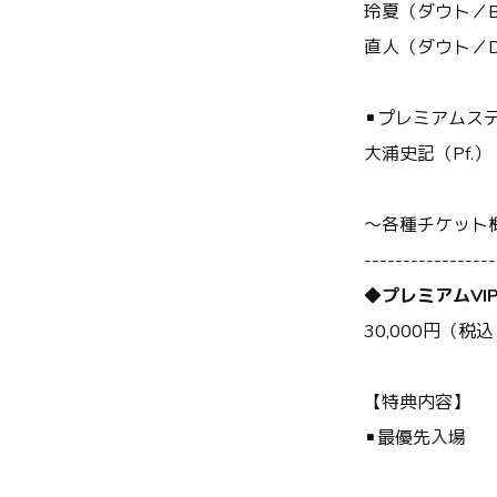
玲夏（ダウト／B
直人（ダウト／D
▪プレミアムス
大浦史記（Pf.）
～各種チケット
-----------------
◆プレミアムV
30,000円（税
【特典内容】
▪最優先入場