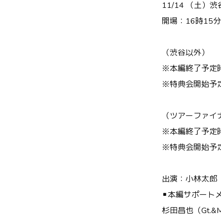
11/14 （土）渋
開場：16時15
（渋谷以外）
※本編終了予定時
※特典会開始予定
（ツアーファイ
※本編終了予定時
※特典会開始予定
出演：小林太郎
▪本編サポート
杉田昌也（Gt.&M