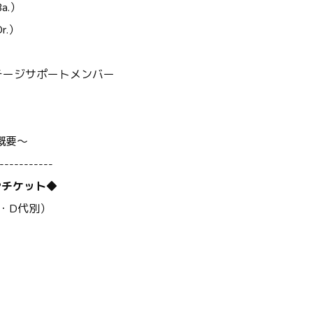
a.）
r.）
テージサポートメンバー
概要～
-----------
IPチケット◆
込・D代別）