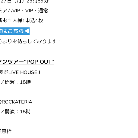
月
27
日（月）
23
時
59
分
アムVIP・VIP・通常
演お１人様1申込4枚
付はこちら◀︎
心よりお待ちしております！
ツアー“POP OUT”
LIVE HOUSE J
分／開演：18時
ROCKATERIA
分／開演：18時
松窓枠