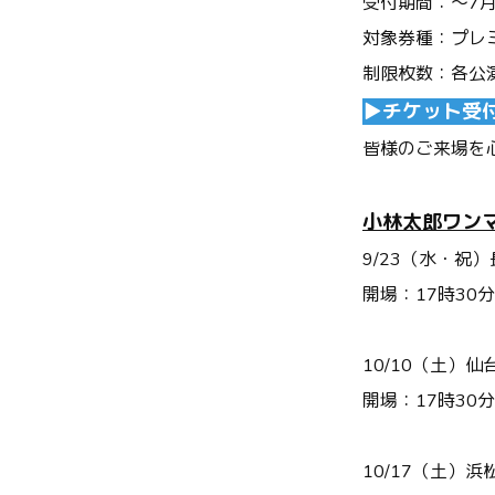
受付期間：～
7
対象券種：プレミ
制限枚数：各公
▶︎チケット受
皆様のご来場を
小林太郎ワンマン
9/23（水・祝）長野
開場：17時30
10/10（土）仙台
開場：17時30
10/17（土）浜